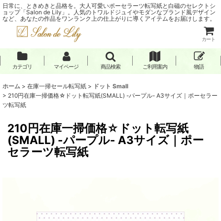
日常に、ときめきと品格を。大人可愛いポーセラーツ転写紙と白磁のセレクトシ
ョップ「Salon de Lily」。人気のトワルドジュイやモダンなブランド風デザイン
など、あなたの作品をワンランク上の仕上がりに導くアイテムをお届けします。
カート
カテゴリ
マイページ
商品検索
ご利用案内
物語
ホーム
>
在庫一掃セール転写紙
>
ドット Small
>
210円在庫一掃価格☆ドット転写紙(SMALL) -パープル- A3サイズ｜ポーセラー
ツ転写紙
210円在庫一掃価格☆ドット転写紙
(SMALL) -パープル- A3サイズ｜ポー
セラーツ転写紙