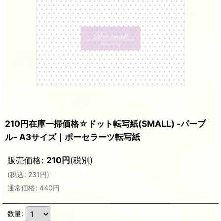
210円在庫一掃価格☆ドット転写紙(SMALL) -パープ
ル- A3サイズ｜ポーセラーツ転写紙
販売価格
:
210
円
(税別)
(
税込
:
231
円
)
通常価格
:
440
円
数量
: