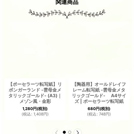
関連商品
【ポーセラーツ転写紙】リ
【陶器用】オールドレイフ
ボンガーランド -雲母金メ
レーム転写紙 -雲母金メタ
タリックゴールド- (A3)｜
リックゴールド- A4サイ
メゾン風・金彩
ズ | ポーセラーツ転写紙
1,280
円
(税別)
680
円
(税別)
(
税込
:
1,408
円
)
(
税込
:
748
円
)