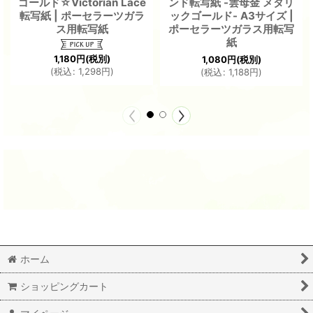
ゴールド☆Victorian Lace
ンド転写紙 -雲母金 メタリ
転写紙 | ポーセラーツガラ
ックゴールド- A3サイズ |
ス用転写紙
ポーセラーツガラス用転写
紙
1,180
円
(税別)
1,080
円
(税別)
(
税込
:
1,298
円
)
(
税込
:
1,188
円
)
ホーム
ショッピングカート