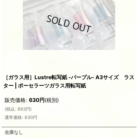
［ガラス用］Lustre転写紙 -パープル- A3サイズ ラス
ター | ポーセラーツガラス用転写紙
販売価格
:
630
円
(税別)
(
税込
:
693
円
)
通常価格
:
630
円
在庫なし