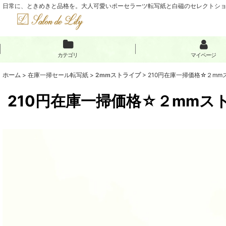
日常に、ときめきと品格を。大人可愛いポーセラーツ転写紙と白磁のセレクトショップ
カテゴリ
マイページ
ホーム
>
在庫一掃セール転写紙
>
2mmストライプ
>
210円在庫一掃価格☆２mm
210円在庫一掃価格☆２mmスト