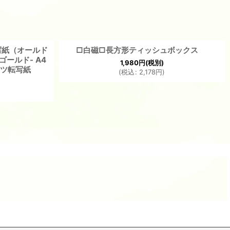
写紙（オールド
□白磁□長方形ティッシュボックス
ゴールド- A4
1,980
円
(税別)
ーツ転写紙
(
税込
:
2,178
円
)