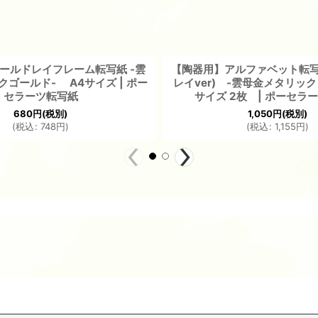
ールドレイフレーム転写紙 -雲
【陶器用】アルファベット転
ゴールド- A4サイズ | ポー
レイver) -雲母金メタリック
セラーツ転写紙
サイズ 2枚 | ポーセラ
680
円
(税別)
1,050
円
(税別)
(
税込
:
748
円
)
(
税込
:
1,155
円
)