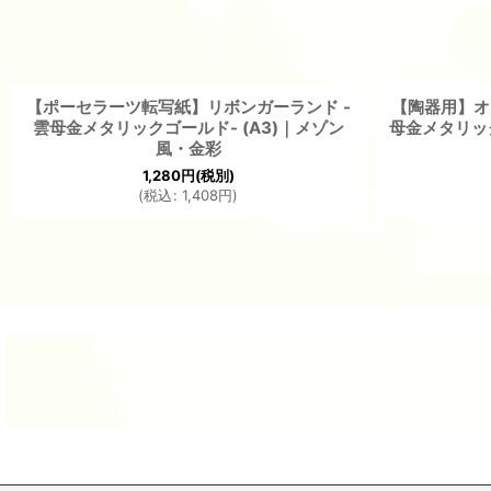
【ポーセラーツ転写紙】リボンガーランド -
【陶器用】オ
雲母金メタリックゴールド- (A3)｜メゾン
母金メタリック
風・金彩
1,280
円
(税別)
(
税込
:
1,408
円
)