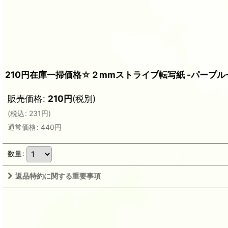
210円在庫一掃価格☆２mmストライプ転写紙 -パープル-
販売価格
:
210
円
(税別)
(
税込
:
231
円
)
通常価格
:
440
円
数量
:
返品特約に関する重要事項