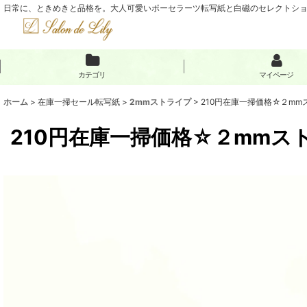
日常に、ときめきと品格を。大人可愛いポーセラーツ転写紙と白磁のセレクトショップ
カテゴリ
マイページ
ホーム
>
在庫一掃セール転写紙
>
2mmストライプ
>
210円在庫一掃価格☆２mm
210円在庫一掃価格☆２mmスト