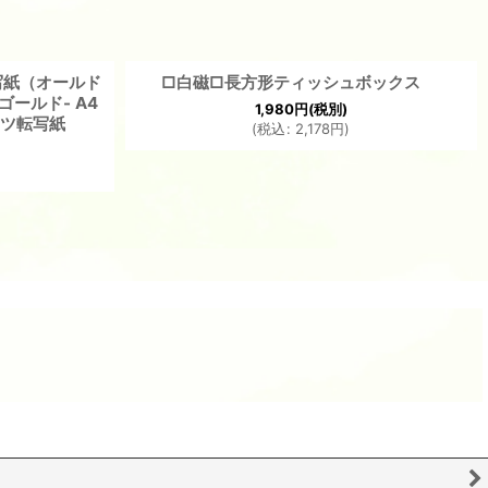
写紙（オールド
□白磁□長方形ティッシュボックス
ゴールド- A4
1,980
円
(税別)
ーツ転写紙
(
税込
:
2,178
円
)