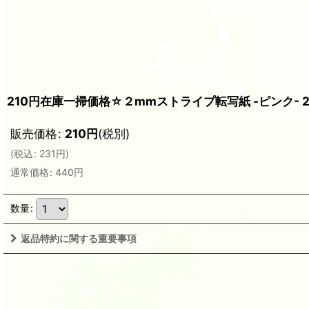
210円在庫一掃価格☆２mmストライプ転写紙 -ピンク- 
販売価格
:
210
円
(税別)
(
税込
:
231
円
)
通常価格
:
440
円
数量
:
返品特約に関する重要事項