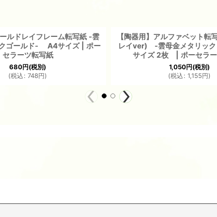
ールドレイフレーム転写紙 -雲
【陶器用】アルファベット転
ゴールド- A4サイズ | ポー
レイver) -雲母金メタリック
セラーツ転写紙
サイズ 2枚 | ポーセラ
680
円
(税別)
1,050
円
(税別)
(
税込
:
748
円
)
(
税込
:
1,155
円
)