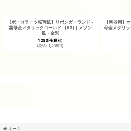
【ポーセラーツ転写紙】リボンガーランド -
【陶器用】オ
雲母金メタリックゴールド- (A3)｜メゾン
母金メタリック
風・金彩
1,280
円
(税別)
(
税込
:
1,408
円
)
ホーム