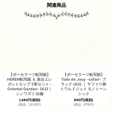
関連商品
【ポーセラーツ転写紙】
【ポーセラーツ転写紙】
HEREN転写紙 ＆ 高台エレ
Toile de Jouy -safari- ブ
ガントカップ 2客セット -
ラック (A3) ｜ サファリ柄
Oriental Garden- (A3)｜
トワルドジュイ モノトーン
シノワズリ 白磁
シック
1,480
円
(税別)
890
円
(税別)
(
税込
:
1,628
円
)
(
税込
:
979
円
)