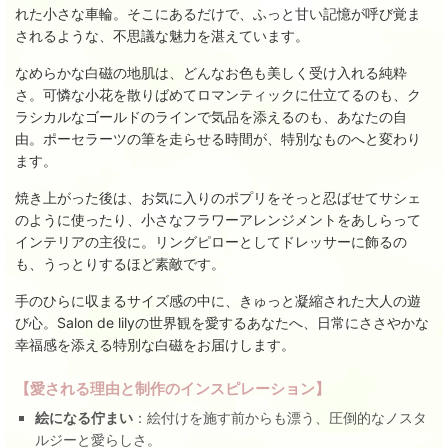
れた小さな車輪。そこにあるだけで、ふっと甘い記憶が呼び覚ま
されるような、不思議な魅力を湛えています。
なめらかな白磁の地肌は、どんなお色も美しく受け入れる純粋
さ。可憐な小花を散りばめてロマンティックに仕立てるのも、ク
ラシカルなゴールドのラインで気品を添えるのも、あなたの自
由。ポーセラーツの筆を走らせる時間が、特別なものへと変わり
ます。
焼き上がった後は、お気に入りのポプリをそっと忍ばせてサシェ
のように使ったり、小さなフラワーアレンジメントをあしらって
インテリアの主役に。リングピローとしてドレッサーに飾るの
も、うっとりするほど素敵です。
手のひらに収まるサイズ感の中に、きゅっと凝縮された大人の遊
び心。Salon de lilyの世界観を愛するあなたへ、日常にささやかな
幸福感を添える特別な白磁をお届けします。
【愛される理由と制作のインスピレーション】
絵になる佇まい
：絵付けを施す前からも漂う、圧倒的なノスタ
ルジーと愛らしさ。