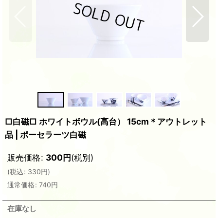
□白磁□ ホワイトボウル(高台） 15cm＊アウトレット
品 | ポーセラーツ白磁
販売価格
:
300
円
(税別)
(
税込
:
330
円
)
通常価格
:
740
円
在庫なし