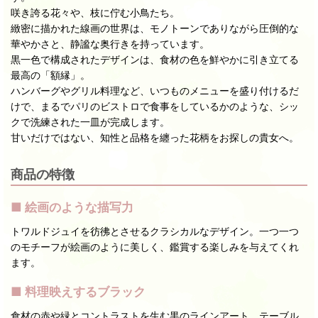
咲き誇る花々や、枝に佇む小鳥たち。
緻密に描かれた線画の世界は、モノトーンでありながら圧倒的な
華やかさと、静謐な奥行きを持っています。
黒一色で構成されたデザインは、食材の色を鮮やかに引き立てる
最高の「額縁」。
ハンバーグやグリル料理など、いつものメニューを盛り付けるだ
けで、まるでパリのビストロで食事をしているかのような、シッ
クで洗練された一皿が完成します。
甘いだけではない、知性と品格を纏った花柄をお探しの貴女へ。
商品の特徴
■ 絵画のような描写力
トワルドジュイを彷彿とさせるクラシカルなデザイン。一つ一つ
のモチーフが絵画のように美しく、鑑賞する楽しみを与えてくれ
ます。
■ 料理映えするブラック
食材の赤や緑とコントラストを生む黒のラインアート。テーブル