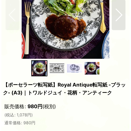
【ポーセラーツ転写紙】Royal Antique転写紙 -ブラッ
ク- (A3)｜トワルドジュイ・花柄・アンティーク
販売価格
:
980
円
(税別)
(
税込
:
1,078
円
)
通常価格
:
980
円