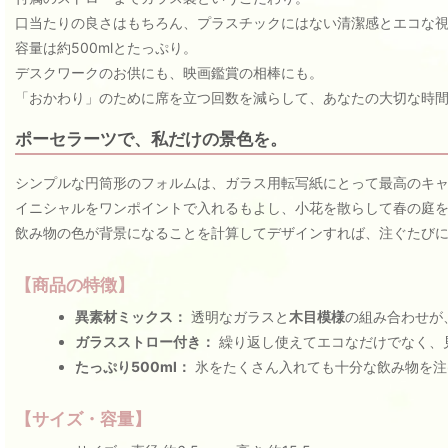
口当たりの良さはもちろん、プラスチックにはない清潔感とエコな
容量は約500mlとたっぷり。
デスクワークのお供にも、映画鑑賞の相棒にも。
「おかわり」のために席を立つ回数を減らして、あなたの大切な時
ポーセラーツで、私だけの景色を。
シンプルな円筒形のフォルムは、ガラス用転写紙にとって最高のキ
イニシャルをワンポイントで入れるもよし、小花を散らして春の庭
飲み物の色が背景になることを計算してデザインすれば、注ぐたび
【商品の特徴】
異素材ミックス：
透明なガラスと
木目模様
の組み合わせが
ガラスストロー付き：
繰り返し使えてエコなだけでなく、
たっぷり500ml：
氷をたくさん入れても十分な飲み物を注
【サイズ・容量】