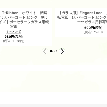
-Ribbon - ホワイト - 転写
【ガラス用】Elegant Lace -
：カバーコート:ピンク 柄：
転写紙 (カバーコート:ピンク色
イズ | ポーセラーツガラス用転
ーツガラス用転写
写紙
690
円
(税別)
(
税込
:
759
円
)
980
円
(税別)
(
税込
:
1,078
円
)