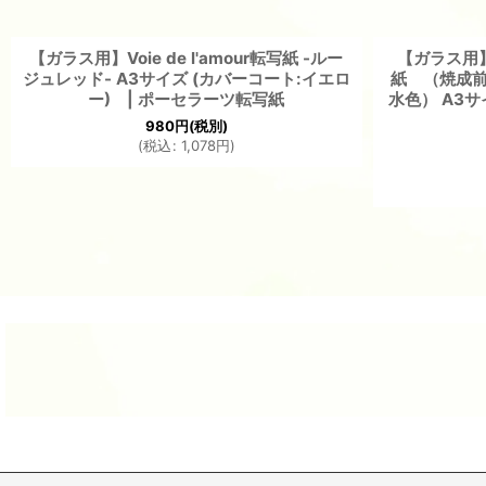
【ガラス用】Voie de l'amour転写紙 -ルー
【ガラス用】T
ジュレッド- A3サイズ (カバーコート:イエロ
紙 （焼成前
ー) | ポーセラーツ転写紙
水色） A3サ
980
円
(税別)
(
税込
:
1,078
円
)