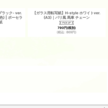
ブラック- ver.
【ガラス用転写紙】H-style ホワイトver.
) | ポーセラ
(A3)｜パリ風 馬車 チェーン
紙
790
円
(税別)
(
税込
:
869
円
)