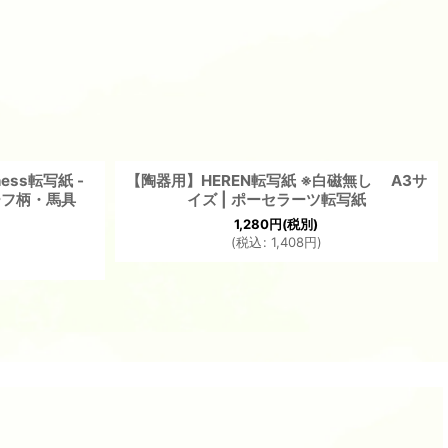
ss転写紙 -
【陶器用】HEREN転写紙 ※白磁無し A3サ
スカーフ柄・馬具
イズ | ポーセラーツ転写紙
1,280
円
(税別)
(
税込
:
1,408
円
)