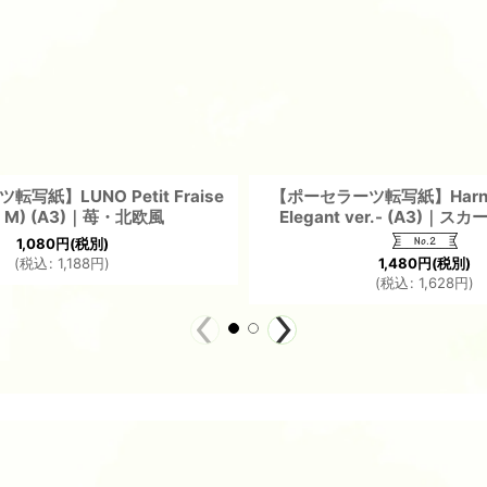
写紙】LUNO Petit Fraise
【ポーセラーツ転写紙】Harne
ze M) (A3)｜苺・北欧風
Elegant ver.- (A3)｜
1,080
円
(税別)
1,480
円
(税別)
(
税込
:
1,188
円
)
(
税込
:
1,628
円
)