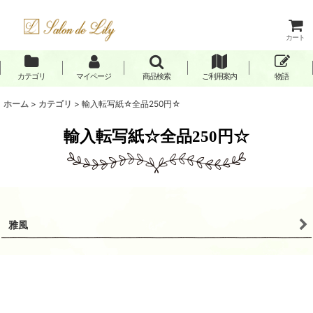
カート
カテゴリ
マイページ
商品検索
ご利用案内
物語
ホーム
>
カテゴリ
>
輸入転写紙☆全品250円☆
輸入転写紙☆全品250円☆
雅風