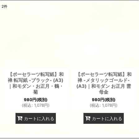
2
件
表示数
:
並び順
:
絞り込む
【ポーセラーツ転写紙】和
【ポーセラーツ転写紙】和
禅 転写紙 -ブラック- (A3)
禅 -メタリックゴールド-
｜和モダン・お正月・鶴・
(A3)｜和モダン お正月 雲
菊
母金
980
円
(税別)
980
円
(税別)
(
税込
:
1,078
円
)
(
税込
:
1,078
円
)
カートに入れる
カートに入れる