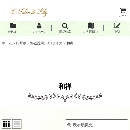
カート
カテゴリ
マイページ
商品検索
ご利用案内
物語
ホーム
>
転写紙（陶磁器用）A3サイズ
>
和禅
和禅
表示順変更
閉じる