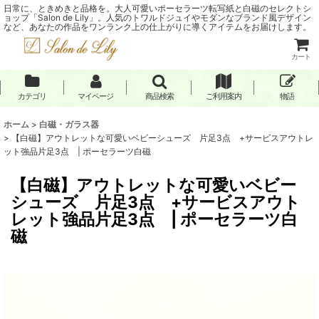
日常に、ときめきと品格を。大人可愛いポーセラーツ転写紙と白磁のセレクトシ
ョップ「Salon de Lily」。人気のトワルドジュイやモダンなブランド風デザイン
など、あなたの作品をワンランク上の仕上がりに導くアイテムをお届けします。
カート
カテゴリ
マイページ
商品検索
ご利用案内
物語
ホーム
>
白磁・ガラス器
>
【白磁】アウトレットな可愛いベビーシューズ 片足3点 +サービスアウトレ
ット強品片足3点 | ポーセラーツ白磁
【白磁】アウトレットな可愛いベビー
シューズ 片足3点 +サービスアウト
レット強品片足3点 | ポーセラーツ白
磁