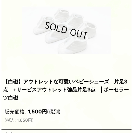
【白磁】アウトレットな可愛いベビーシューズ 片足3
点 +サービスアウトレット強品片足3点 | ポーセラー
ツ白磁
販売価格
:
1,500
円
(税別)
(
税込
:
1,650
円
)